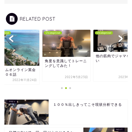
RELATED POST
tegorized
Uncategorized
Uncategorized
他の筋肉でジャマを
い
角度を意識してトレーニ
ングしてみた！
ムカムオンライン英会
第１０６話
2022年5月23日
2023年3
2022年11月24日
１００％出しきってこそ現状分析できる