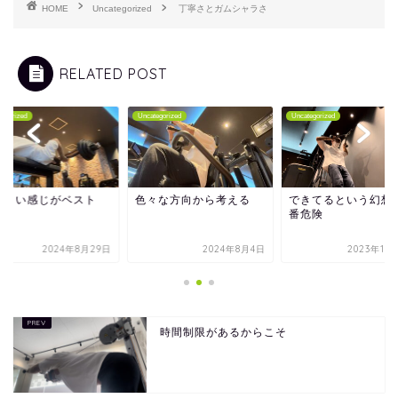
HOME
Uncategorized
丁寧さとガムシャラさ
RELATED POST
tegorized
Uncategorized
Uncategorized
どよい感じがベスト
色々な方向から考える
できてるという幻想
番危険
2024年8月29日
2024年8月4日
2023年12
時間制限があるからこそ