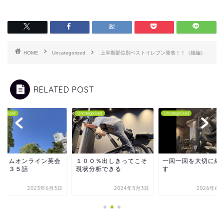
HOME
Uncategorized
上半期部位別ベストイレブン発表！！（後編）
RELATED POST
tegorized
Uncategorized
Uncategorized
ムカムオンライン英会
１００％出しきってこそ
一回一回を大切に繰
第１３５話
現状分析できる
す
2023年6月3日
2024年5月3日
2026年6月