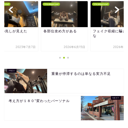
tegorized
Uncategorized
Uncategorized
醒の兆しが見えた
各部位攻め方がある
フェイク収縮に騙さ
な
2023年7月7日
2026年6月15日
2026年1
重量が停滞するのは単なる実力不足
考え方が１８０°変わったパーソナル