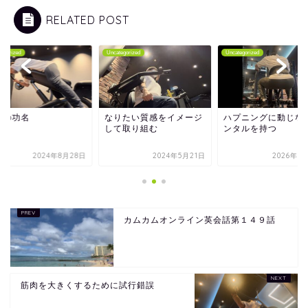
RELATED POST
tegorized
Uncategorized
Uncategorized
我の功名
なりたい質感をイメージ
ハプニングに動じな
して取り組む
ンタルを持つ
2024年8月28日
2024年5月21日
2026年3
カムカムオンライン英会話第１４９話
筋肉を大きくするために試行錯誤