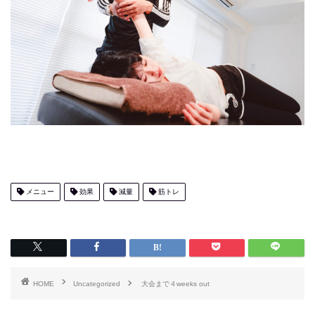
メニュー
効果
減量
筋トレ
HOME
Uncategorized
大会まで４weeks out