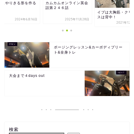
軟にやりきる形を作る
カムカムオンライン英会
話第２４６話
イブは大胸筋・クリ
スは背中！
2024年6月16日
2025年11月28日
2021年12
ポージングレッスン&カーボディプリー
ト&全身トレ
大会まで４days out
検索