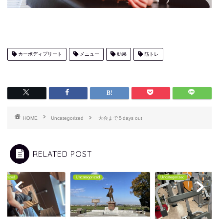
カーボディプリート
メニュー
効果
筋トレ
HOME
Uncategorized
大会まで５days out
RELATED POST
tegorized
Uncategorized
Uncategorized