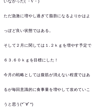
いなかった( ・∇・)
ただ急激に増やし過ぎて脂肪になるよりかはよ
っぽど良い状態ではある。
そして２月に関しては１.２ｋｇを増やす予定で
６３.６０ｋｇを目標にした！
今月の戦略としては腹筋が消えない程度ではあ
るが毎回意識的に食事量を増やして攻めていこ
うと思う(*ﾟ∀ﾟ*)