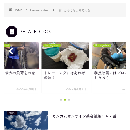
HOME
Uncategorized
弱いからこそより考える
RELATED POST
tegorized
Uncategorized
Uncategorized
かに最大の負荷をのせ
トレーニングにはあれが
弱点改善にはプロに
か？
必須！！
もらおう！！
2022年6月8日
2022年1月7日
2022年4
カムカムオンライン英会話第１４７話