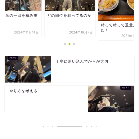
００％の一回を積み重
どの部位を狙ってるのか
る
粘って粘って重量上
た！
2024年11月14日
2024年10月7日
2021年12
丁寧に追い込んでからが大切
やり方を考える