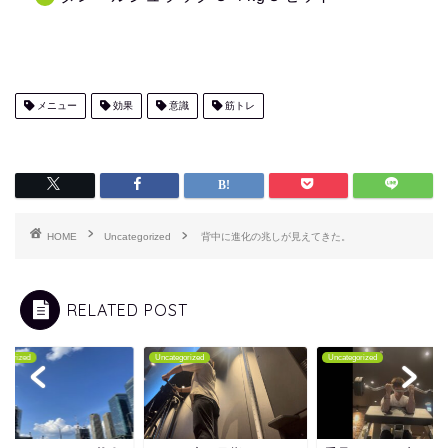
メニュー
効果
意識
筋トレ
HOME
Uncategorized
背中に進化の兆しが見えてきた。
RELATED POST
tegorized
Uncategorized
Uncategorized