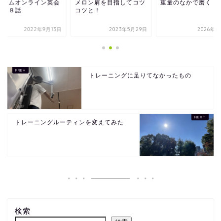
ムカムオンライン英会
メロン肩を目指してコツ
重量のなかで磨く
第８８話
コツと！
2022年9月13日
2023年5月29日
2026年7
トレーニングに足りてなかったもの
トレーニングルーティンを変えてみた
検索