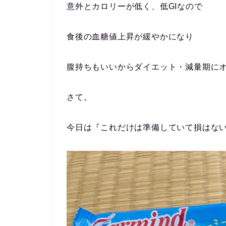
意外と
カロリーが低く
、
低GIなので
食後の血糖値上昇が緩やかになり
腹持ちもいいからダイエット・減量期に
さて。
今日は『これだけは準備していて損はな