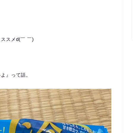
オススメ
d(￣ ￣)
いよ』って話。