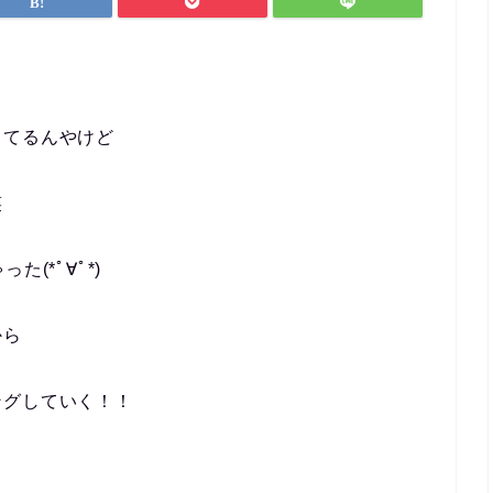
ってるんやけど
笑
(*ﾟ∀ﾟ*)
から
ングしていく！！