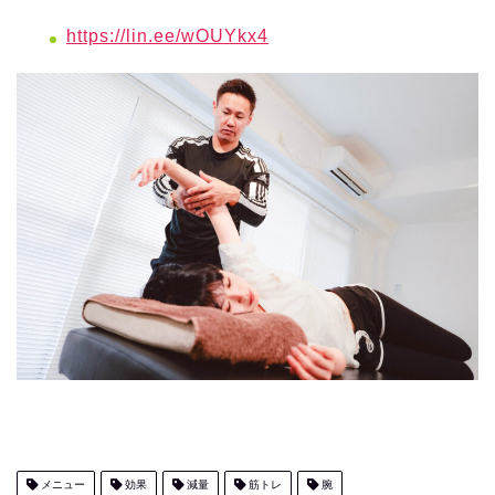
https://lin.ee/wOUYkx4
メニュー
効果
減量
筋トレ
腕