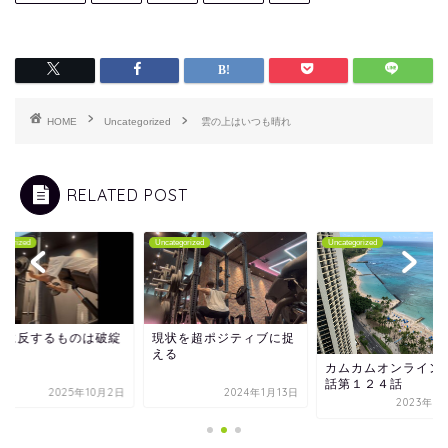
HOME
Uncategorized
雲の上はいつも晴れ
RELATED POST
tegorized
Uncategorized
Uncategorized
本に反するものは破綻
現状を超ポジティブに捉
る
える
カムカムオンライン
話第１２４話
2025年10月2日
2024年1月13日
2023年3