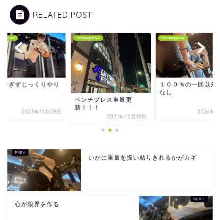
RELATED POST
tegorized
Uncategorized
Uncategorized
りすぎずじっくりやり
１００％の一回以外
る
なし
ベンチプレス重量更
新！！！
2023年11月29日
2024年6
2021年12月10日
いかに重量を扱い粘りきれるかがカギ
心が限界を作る