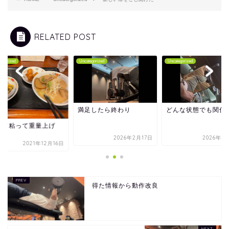
RELATED POST
tegorized
Uncategorized
Uncategorized
満足したら終わり
どんな状態でも関係
って粘って重量上げ
！
2026年2月17日
2026年4
2021年12月16日
得た情報から動作改良