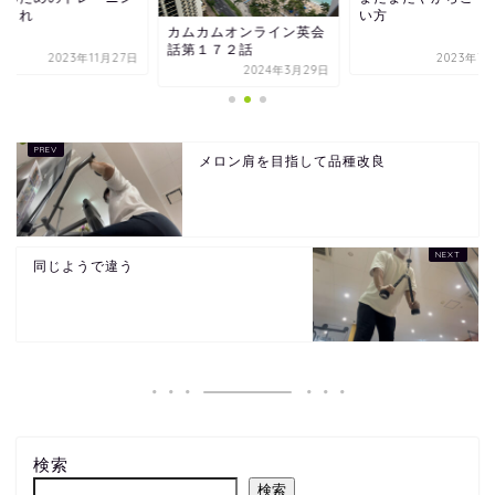
はこれ
い方
カムカムオンライン英会
話第１７２話
2023年11月27日
2023年7
2024年3月29日
メロン肩を目指して品種改良
同じようで違う
検索
検索