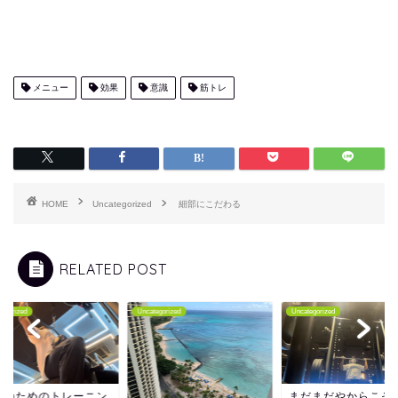
メニュー
効果
意識
筋トレ
HOME
Uncategorized
細部にこだわる
RELATED POST
tegorized
Uncategorized
Uncategorized
量のためのトレーニン
まだまだやからこそ