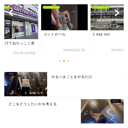
tegorized
Uncategorized
Uncategorized
コントロール
1 day out
量下げてねちっこく攻
る
2026年6月27日
2025年10
2022年2月28日
やるべきことをやるだけ
どこをどうしたいかを考える