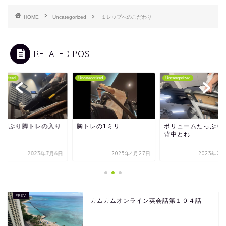
HOME
Uncategorized
１レップへのこだわり
RELATED POST
tegorized
Uncategorized
Uncategorized
週間ぶり脚トレの入り
胸トレの1ミリ
ボリュームたっぷり
背中とれ
2023年7月6日
2025年4月27日
2023年2月
カムカムオンライン英会話第１０４話