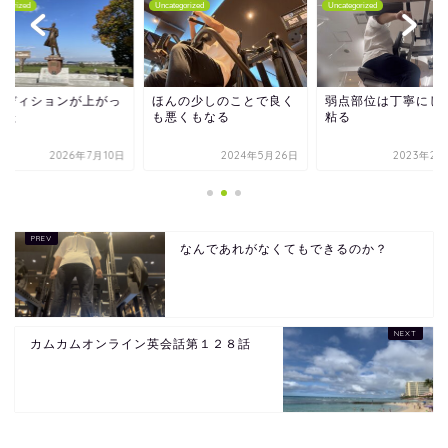
tegorized
Uncategorized
Uncategorized
ンディションが上がっ
ほんの少しのことで良く
弱点部位は丁寧にし
きた
も悪くもなる
粘る
2026年7月10日
2024年5月26日
2023年2月
なんであれがなくてもできるのか？
カムカムオンライン英会話第１２８話