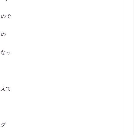
たので
その
こなっ
使えて
。
ング