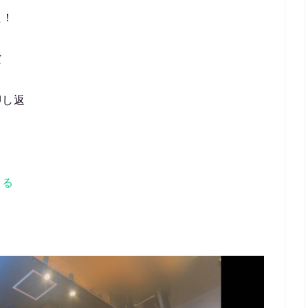
た！
だ
押し返
てる