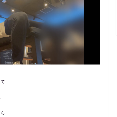
って
れ
たら