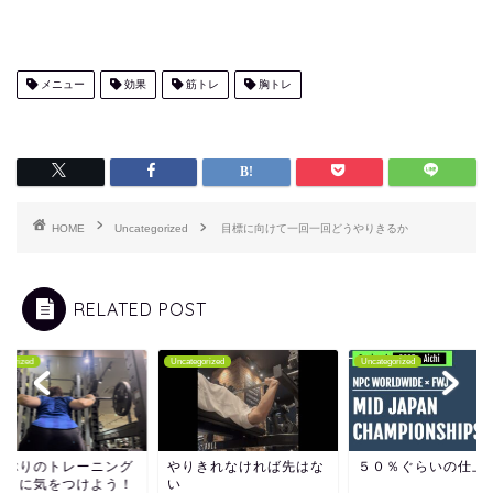
メニュー
効果
筋トレ
胸トレ
HOME
Uncategorized
目標に向けて一回一回どうやりきるか
RELATED POST
tegorized
Uncategorized
Uncategorized
しぶりのトレーニング
やりきれなければ先はな
５０％ぐらいの仕上
ここに気をつけよう！
い