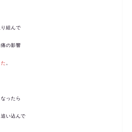
取り組んで
肉痛の影響
てた
。
て
くなったら
に追い込んで