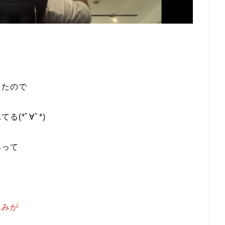
じたので
る(*ﾟ∀ﾟ*)
あって
！
込みが