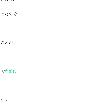
かったので
ることが
ので
序盤に
題なく