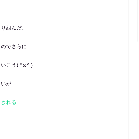
取り組んだ。
たのでさらに
う( ^ω^ )
良いが
しきれる