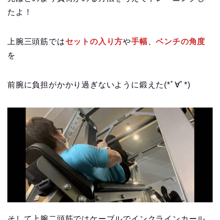
たよ！
上腕三頭筋では
セットの入り方
や
手幅
、
ベンチの角度
を
前腕に負担がかかり過ぎないように鍛えた(*ﾟ∀ﾟ*)
そして上腕二頭筋ではケーブルでインクラインカール