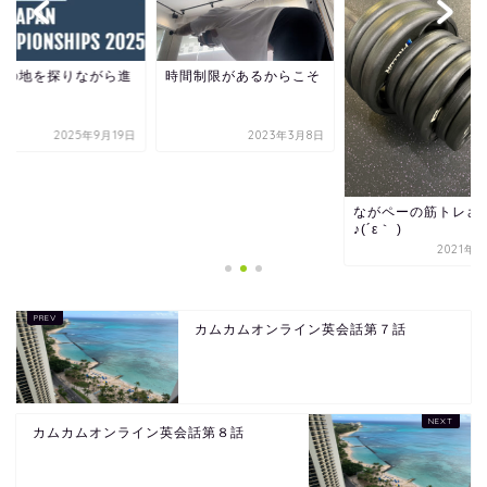
開の地を探りながら進
時間制限があるからこそ
2025年9月19日
2023年3月8日
ながペーの筋トレさ
♪(´ε｀ )
2021年9
カムカムオンライン英会話第７話
カムカムオンライン英会話第８話