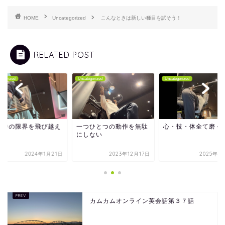
HOME
Uncategorized
こんなときは新しい種目を試そう！
RELATED POST
tegorized
Uncategorized
Uncategorized
の中の限界を飛び越え
一つひとつの動作を無駄
心・技・体全て磨く
にしない
2024年1月21日
2023年12月17日
2025年1
カムカムオンライン英会話第３７話