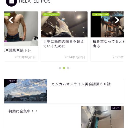
RELATED POST
tegorized
Uncategorized
Uncategorized
丁寧に筋肉の限界を超え
積み重なってると変
ていくために
出る
会話
開業
筋トレ
2021年10月1日
2024年7月2日
2025年1
カムカムオンライン英会話第６０話
初動に全集中！！