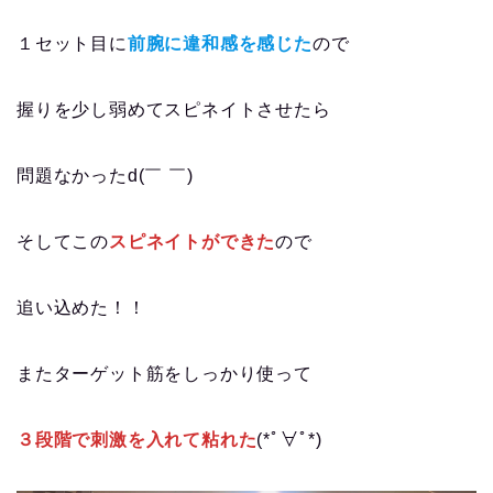
１セット目に
前腕に違和感を感じた
ので
握りを少し弱めてスピネイトさせたら
問題なかったd(￣ ￣)
そしてこの
スピネイトができた
ので
追い込めた！！
またターゲット筋をしっかり使って
３段階で刺激を入れて粘れた
(*ﾟ∀ﾟ*)