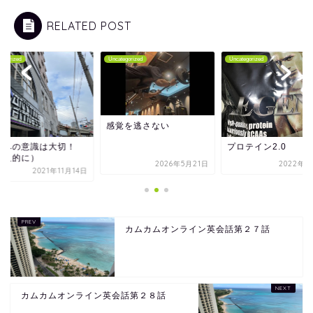
RELATED POST
tegorized
Uncategorized
Uncategorized
感覚を逃さない
肉への意識は大切！
プロテイン2.0
個人的に）
2026年5月21日
2022年2
2021年11月14日
カムカムオンライン英会話第２７話
カムカムオンライン英会話第２８話