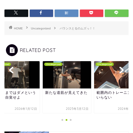
HOME
Uncategorized
バランスとるのムズっ！！
RELATED POST
tegorized
Uncategorized
Uncategorized
のままではダメという
新たな道筋が見えてきた
範囲内のトレーニン
とを自覚せよ
いらない
2026年1月12日
2025年3月12日
2024年3