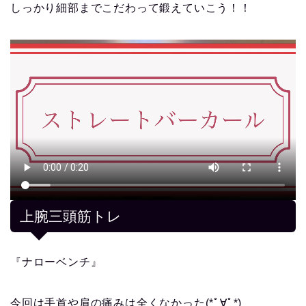
しっかり細部までこだわって鍛えていこう！！
上腕三頭筋トレ
『ナローベンチ』
今回は手首や肩の痛みは全くなかった(*ﾟ∀ﾟ*)