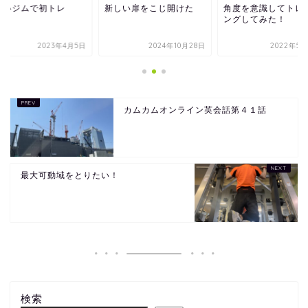
しいジムで初トレ
新しい扉をこじ開けた
角度を意識してトレ
ングしてみた！
2023年4月5日
2024年10月28日
2022年5月
カムカムオンライン英会話第４１話
最大可動域をとりたい！
検索