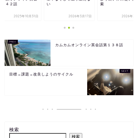
第２４２話
い
索
2025年10月31日
2026年3月17日
2026年3
カムカムオンライン英会話第１３８話
目標→課題→改良しようのサイクル
検索
検索