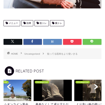
メニュー
効果
筋トレ
腕トレ
HOME
Uncategorized
狙ってる筋肉をより使いきる
RELATED POST
tegorized
Uncategorized
Uncategorized
ムカムオンライン英会
基本なくして成り立たな
より良い体の使い方