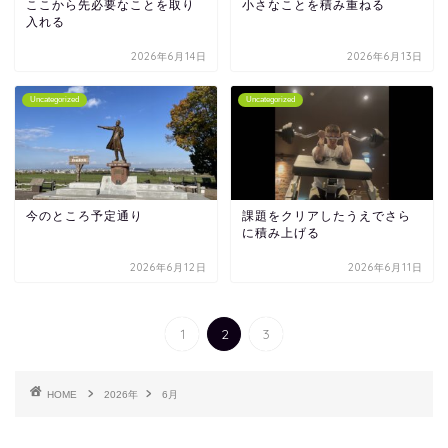
ここから先必要なことを取り
小さなことを積み重ねる
入れる
2026年6月14日
2026年6月13日
Uncategorized
Uncategorized
今のところ予定通り
課題をクリアしたうえでさら
に積み上げる
2026年6月12日
2026年6月11日
1
2
3
HOME
2026年
6月