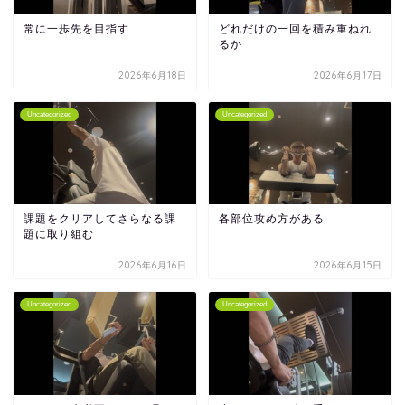
常に一歩先を目指す
どれだけの一回を積み重ねれ
るか
2026年6月18日
2026年6月17日
Uncategorized
Uncategorized
課題をクリアしてさらなる課
各部位攻め方がある
題に取り組む
2026年6月16日
2026年6月15日
Uncategorized
Uncategorized