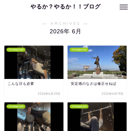
やるか？やるか！！ブログ
― ARCHIVES ―
2026年 6月
Uncategorized
Uncategorized
こんな日も必要
安定感のなさは修正せねば
2026年6月20日
2026年6月19日
Uncategorized
Uncategorized