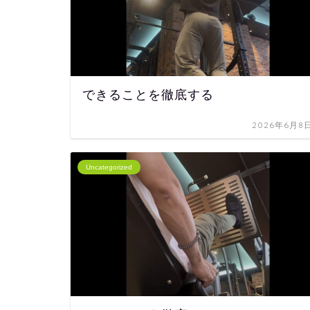
できることを徹底する
2026年6月8
Uncategorized