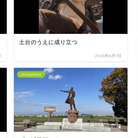
土台のうえに成り立つ
日
2026年6月7日
Uncategorized