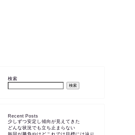
検索
検索
Recent Posts
少しずつ安定し傾向が見えてきた
どんな状況でも立ち止まらない
毎回が勝負やけどこれでは目標には辿り