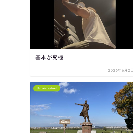
基本が究極
2026年6月2
Uncategorized