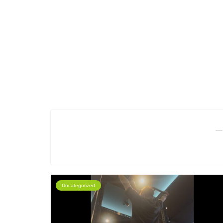
―
Uncategorized