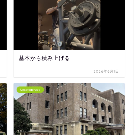
基本から積み上げる
日
2026年6月1日
Uncategorized