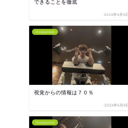
できることを徹底
2026年6月6
Uncategorized
視覚からの情報は７０％
2026年6月4
Uncategorized