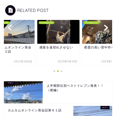
RELATED POST
tegorized
Uncategorized
Uncategorized
ムカムオンライン英会
感覚を途切れさせない
密度の高い背中作り
第３２話
2022年5月6日
2025年5月14日
2023年11
上半期部位別ベストイレブン発表！！
（後編）
カムカムオンライン英会話第６１話