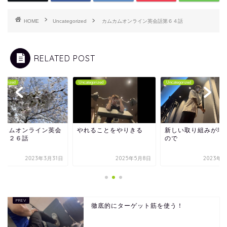
HOME
Uncategorized
カムカムオンライン英会話第６４話
RELATED POST
tegorized
Uncategorized
Uncategorized
ムカムオンライン英会
やれることをやりきる
新しい取り組みが増
第１２６話
ので
2023年3月31日
2025年5月8日
2023年9
徹底的にターゲット筋を使う！