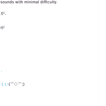
sounds with minimal difficulty.
たが、
のが
し、
にくい
(￣◇￣;)