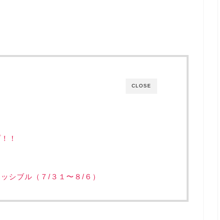
CLOSE
プ！！
ッシブル（７/３１〜８/６）