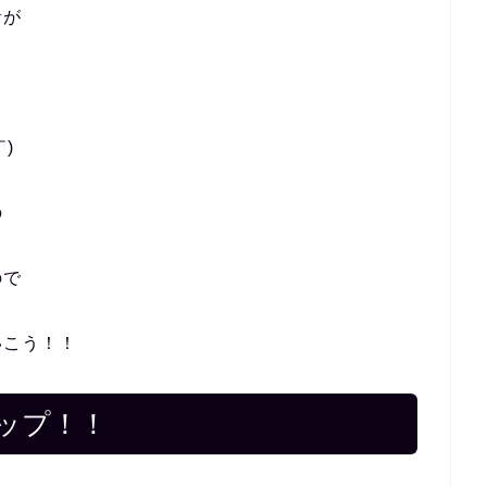
音が
も
)
の
ので
いこう！！
ップ！！