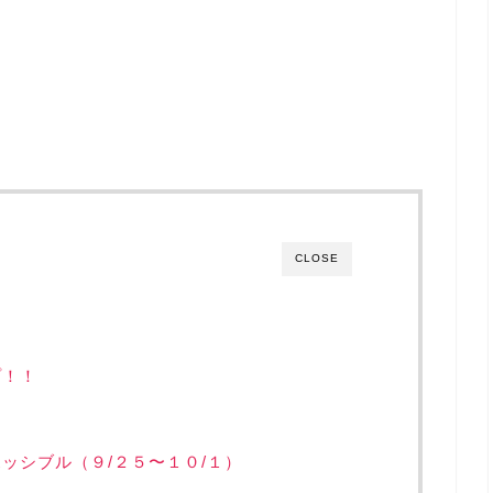
CLOSE
プ！！
ッシブル（９/２５〜１０/１）