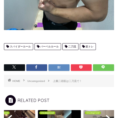
スパイダーカール
バーベルカール
二刀流
筋トレ
HOME
Uncategorized
上腕二頭筋は二刀流で！
RELATED POST
tegorized
Uncategorized
Uncategorized