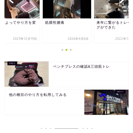
況によってやり方を変
筋膜性腰痛
来年に繋がるトレー
る
グができた
2023年12月19日
2026年4月6日
2022年12
ベンチプレスの確認&三頭筋トレ
他の種目のやり方を転用してみる