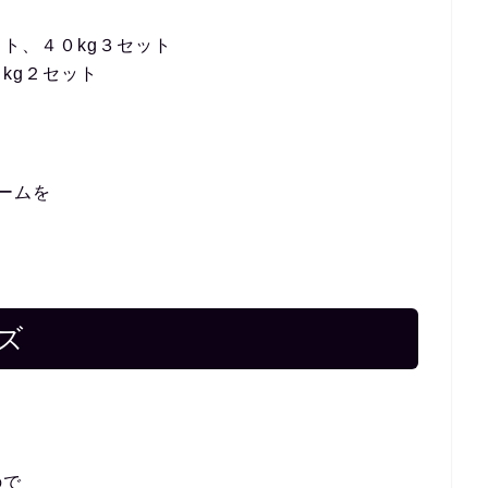
ト、４０kg３セット
kg２セット
ームを
ズ
ので