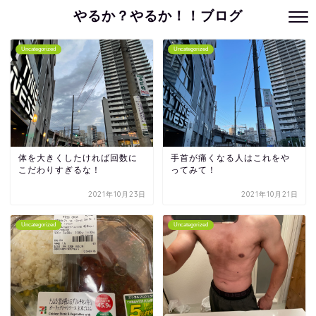
やるか？やるか！！ブログ
Uncategorized
Uncategorized
体を大きくしたければ回数に
手首が痛くなる人はこれをや
こだわりすぎるな！
ってみて！
2021年10月23日
2021年10月21日
Uncategorized
Uncategorized