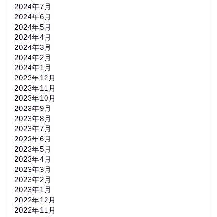
2024年7月
2024年6月
2024年5月
2024年4月
2024年3月
2024年2月
2024年1月
2023年12月
2023年11月
2023年10月
2023年9月
2023年8月
2023年7月
2023年6月
2023年5月
2023年4月
2023年3月
2023年2月
2023年1月
2022年12月
2022年11月