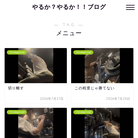
やるか？やるか！！ブログ
― TAG ―
メニュー
Uncategorized
Uncategorized
切り離す
この程度じゃ勝てない
2026年7月21日
2026年7月20日
Uncategorized
Uncategorized