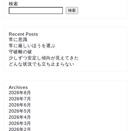
検索
検索
Recent Posts
常に意識
常に厳しいほうを選ぶ
守破離の破
少しずつ安定し傾向が見えてきた
どんな状況でも立ち止まらない
Archives
2026年8月
2026年7月
2026年6月
2026年5月
2026年4月
2026年3月
2026年2月