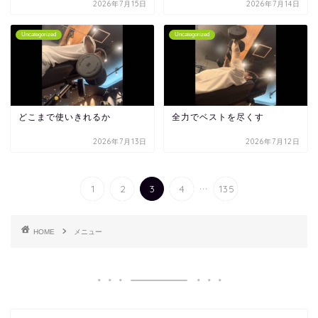
2026年7月15日
2026年7月14日
Uncategorized
Uncategorized
どこまで使いきれるか
全力でベストを尽くす
2026年7月13日
2026年7月12日
...
1
2
3
4
135
HOME
メニュー