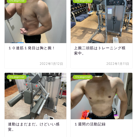
Uncategorized
Uncategorized
１０連筋１発目は胸と腕！
上腕二頭筋はトレーニング模
索中。
2022年1月12日
2022年1月11日
Uncategorized
Uncategorized
連動はまだまだ。けどいい感
１週間の活動記録
覚。