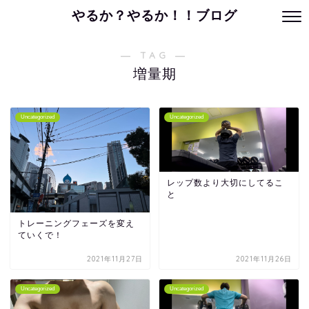
やるか？やるか！！ブログ
― TAG ―
増量期
Uncategorized
Uncategorized
レップ数より大切にしてるこ
と
トレーニングフェーズを変え
ていくで！
2021年11月27日
2021年11月26日
Uncategorized
Uncategorized